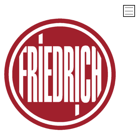
Deutsch
Englisch
HOME
UNTERNEHMEN
FAHRZEUGHANDEL
TATRA
Bergbau
Forstwirtschaft
Komunal
Feuerwehr
Militär
Sonderfahrzeuge
Geschichte TATRA
Euro6
TATRA Produkte
TATRA Phoenix
TATRA Terrn°1
TATRA Tactic
TATRA Force
FEUERWEHR
METALLBAU
KONTAKT
KARRIERE
NEWS
Impressum
Datenschutz
Haftungshinweis