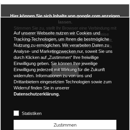
Hier können Sie sich Inhalte von google.com anzeigen
lassen.
Stimmen Sie zu, stellt Ihr Browser eine Verbindung mit
Auf unserer Webseite nutzen wir Cookies und
google.com her, dabei werden möglicherweise
Tracking-Technologien, um Ihnen die bestmögliche
personenbezogene Daten in Drittländer übermittelt.
Nutzung zu ermöglichen. Wir verarbeiten Daten zu
Erhalten Sie hier mehr Informationen zum Thema
Analyse- und Marketingzwecken nur, soweit Sie uns
Datenschutz
durch Klicken auf „Zustimmen“ Ihre freiwillige
Einwilligung geben. Sie können Ihre jeweilige
Einwilligung jederzeit mit Wirkung für die Zukunft
Zustimmen
widerrufen. Informationen zu von uns und
Drittanbietern eingesetzten Technologien sowie zum
Widerruf finden Sie in unserer
Datenschutzerklärung.
Statistiken
Zustimmen