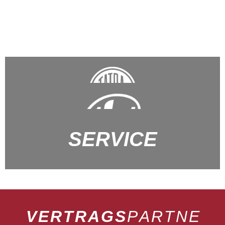
SERVICE
V
E
R
T
R
A
G
S
P
A
R
T
N
E