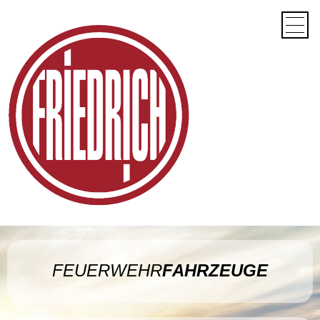
Deutsch
Englisch
HOME
UNTERNEHMEN
FAHRZEUGHANDEL
TATRA
Bergbau
Forstwirtschaft
Komunal
Feuerwehr
Militär
Sonderfahrzeuge
Geschichte TATRA
Euro6
TATRA Produkte
TATRA Phoenix
TATRA Terrn°1
TATRA Tactic
TATRA Force
FEUERWEHR
METALLBAU
KONTAKT
KARRIERE
NEWS
Impressum
FEUERWEHR
FAHRZEUGE
Datenschutz
Haftungshinweis